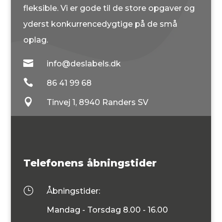
fleksible. Vi er gode til de store opgaver og
yderst konkurrencedygtige på de små
oplag.

info@deslabels.dk

86 41 99 68

Tinvej 1, 8940 Randers SV
Telefonens åbningstider
}
Åbningstider:
Mandag - Torsdag 8.00 - 16.00