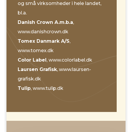
og små virksomheder i hele landet,
bl.a.
Danish Crown A.m.b.a
,
www.danishcrown.dk
Tomex Danmark A/S
,
www.tomex.dk
Color Label
, www.colorlabel.dk
Laursen Grafisk
, www.laursen-
grafisk.dk
Tulip
, www.tulip.dk