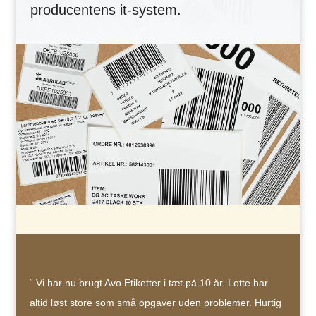
producentens it-system.
“ Vi har nu brugt Avo Etiketter i tæt på 10 år. Lotte har
altid løst store som små opgaver uden problemer. Hurtig